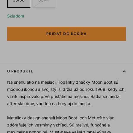
Skladom
PRIDAŤ DO KOŠÍKA
O PRODUKTE
Na snehu ako na mesiaci. Topánky značky Moon Boot sú
módnou ikonou a svoj štýl si držia už od roku 1969, kedy ich
vznik inšpirovalo prvé pristátie na mesiaci. Radia sa medzi
after-ski obuv, vhodnú na hory aj do mesta.
Metalický design snehulí Moon Boot Icon Met ešte viac
zdôraňuje ich vesmírny vzhľad. Sú hrejivé, funkčné a
maximálne pohodlné. Must-have vašej zimnej výbavy.