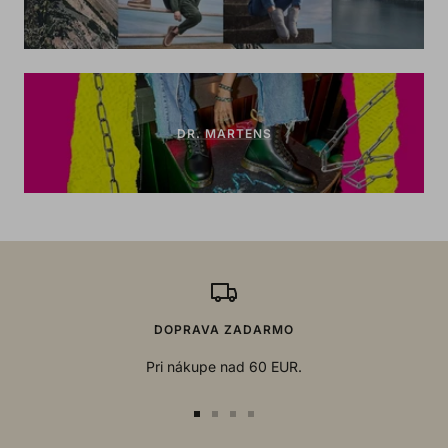
DR. MARTENS
DOPRAVA ZADARMO
Pri nákupe nad 60 EUR.
Go
Go
Go
Go