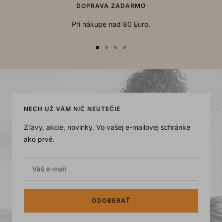
DOPRAVA ZADARMO
Pri nákupe nad 80 Euro.
Go
Go
Go
Go
to
to
to
to
slide
slide
slide
slide
1
2
3
4
NECH UŽ VÁM NIČ NEUTEČIE
Zľavy, akcie, novinky. Vo vašej e-mailovej schránke
ako prvé.
Váš e-mail
ODOBERAŤ