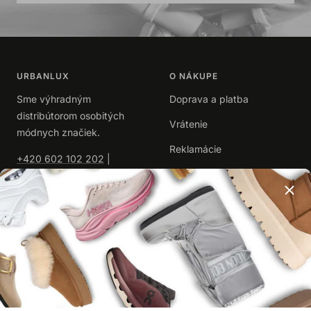
URBANLUX
O NÁKUPE
Sme výhradným
Doprava a platba
distribútorom osobitých
Vrátenie
módnych značiek.
Reklamácie
+420 602 102 202
|
info@urbanlux.sk
Obchodné podmienky
|
Spracovanie osobných
údajov
UŽITOČNÉ
O NÁS
Časté dotazy
Kontakty