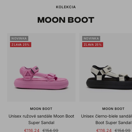
KOLEKCIA
MOON BOOT
NOVINKA
NOVINKA
ZĽAVA 25%
ZĽAVA 25%
MOON BOOT
MOON BOOT
Unisex ružové sandále Moon Boot
Unisex čierno-biele sandá
Super Sandal
Boot Super Sandal
Sale
Regular
Sale
Regular
€116,24
€154,99
€116,24
€154,99