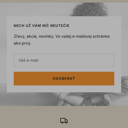
to
to
to
to
slide
slide
slide
slide
1
2
3
4
NECH UŽ VÁM NIČ NEUTEČIE
Zľavy, akcie, novinky. Vo vašej e-mailovej schránke
ako prvý.
Váš e-mail
ODOBERAŤ