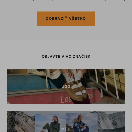
price
price
price
price
ZOBRAZIŤ VŠETKO
OBJAVTE VIAC ZNAČIEK
UGG
MOU