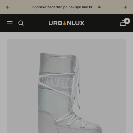
Skip
Doprava zadarmo pri nákupe nad 80 EUR
Previous
Next
to
content
0
Urbanlux.sk
Navigation