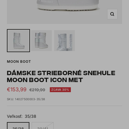
Zoom
MOON BOOT
DÁMSKE STRIEBORNÉ SNEHULE
MOON BOOT ICON MET
Sale
€153,99
Regular
€219,99
ZĽAVA 30%
price
price
SKU:
14027500003-35/38
Veľkosť:
35/38
35/38
39/41