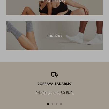
PODPRSENKY
PONOŽKY
DOPRAVA ZADARMO
Pri nákupe nad 60 EUR.
Go
Go
Go
Go