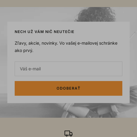
to
to
to
to
slide
slide
slide
slide
1
2
3
4
NECH UŽ VÁM NIČ NEUTEČIE
Zľavy, akcie, novinky. Vo vašej e-mailovej schránke
ako prvý.
Váš e-mail
ODOBERAŤ