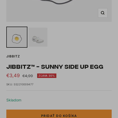
Zoom
JIBBITZ
JIBBITZ™ - SUNNY SIDE UP EGG
Sale
€3,49
Regular
€4,99
ZĽAVA 30%
price
price
SKU:
SS2210009477
Skladom
PRIDAŤ DO KOŠÍKA