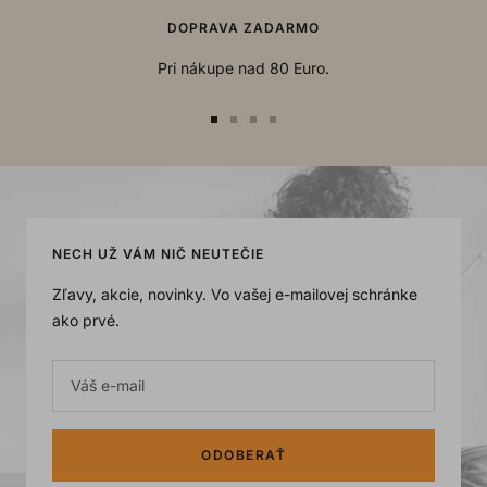
DOPRAVA ZADARMO
Pri nákupe nad 80 Euro.
Go
Go
Go
Go
to
to
to
to
slide
slide
slide
slide
1
2
3
4
NECH UŽ VÁM NIČ NEUTEČIE
Zľavy, akcie, novinky. Vo vašej e-mailovej schránke
ako prvé.
Váš e-mail
ODOBERAŤ