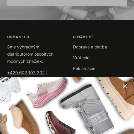
URBANLUX
O NÁKUPE
Sme výhradným
Doprava a platba
distribútorom osobitých
Vrátenie
módnych značiek.
Reklamácie
+420 602 102 202
|
info@urbanlux.sk
Obchodné podmienky
|
Spracovanie osobných
údajov
UŽITOČNÉ
O NÁS
Časté dotazy
Kontakty