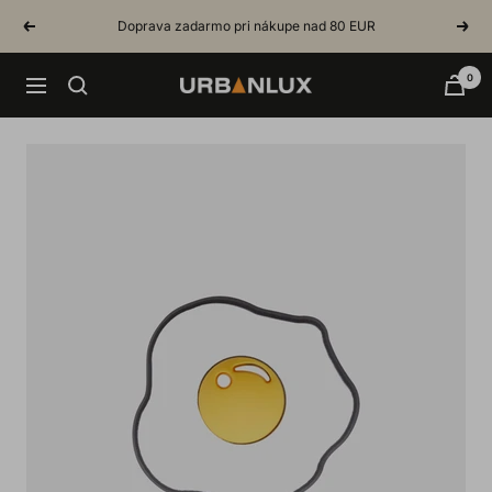
Skip
Doprava zadarmo pri nákupe nad 80 EUR
Previous
Next
to
content
0
Urbanlux.sk
Navigation