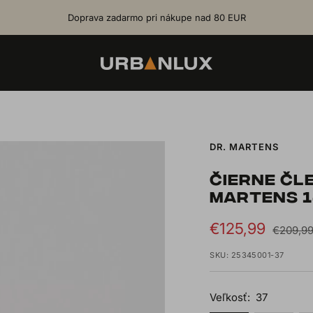
Doprava zadarmo pri nákupe nad 80 EUR
Urbanlux.sk
DR. MARTENS
ČIERNE ČL
MARTENS 1
Sale
€125,99
Regular
€209,9
price
price
SKU:
25345001-37
Veľkosť:
37