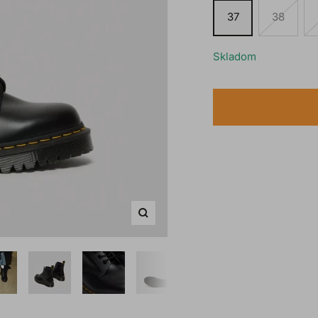
37
38
Skladom
Zoom