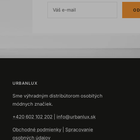
Váš e-mail
OD
URBANLUX
Sme výhradným distribútorom osobitých
módnych značiek.
+420 602 102 202
|
info@urbanlux.sk
Obchodné podmienky
|
Spracovanie
osobných údajov