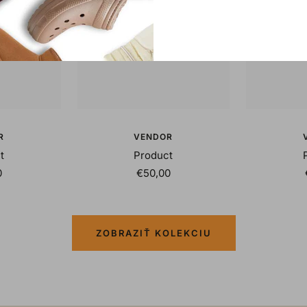
R
VENDOR
t
Product
Sale
0
€50,00
price
ZOBRAZIŤ KOLEKCIU