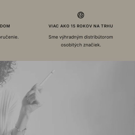
ADOM
VIAC AKO 15 ROKOV NA TRHU
oručenie.
Sme výhradným distribútorom
osobitých značiek.