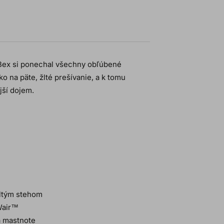
 Bex si ponechal všechny obľúbené
ko na päte, žlté prešívanie, a k tomu
jší dojem.
žltým stehom
Wair™
a mastnote