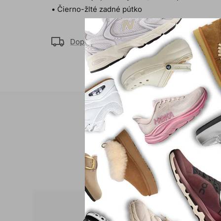
• Čierno-žlté zadné pútko
Doprava
Platba
Kontak