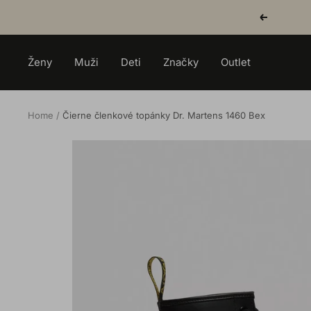
Skip
Previous
to
content
Ženy
Muži
Deti
Značky
Outlet
Home
Čierne členkové topánky Dr. Martens 1460 Bex