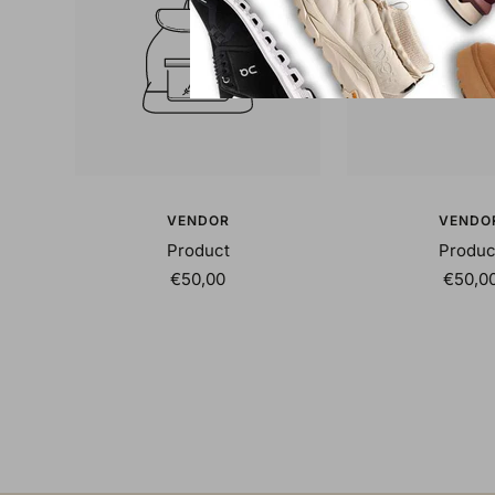
VENDOR
VENDO
Product
Produc
Sale
Sale
€50,00
€50,0
price
price