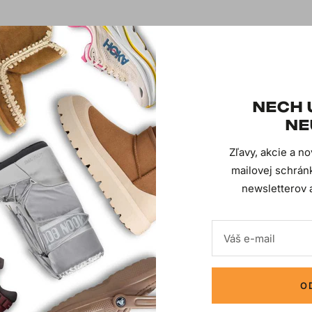
t
NECH 
NE
Zľavy, akcie a n
mailovej schránk
newsletterov a
KOLEKCIA
DEFAULT
Váš e-mail
O