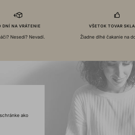
0 DNÍ NA VRÁTENIE
VŠETOK TOVAR SKL
áči? Nesedí? Nevadí.
Žiadne dlhé čakanie na d
j schránke ako