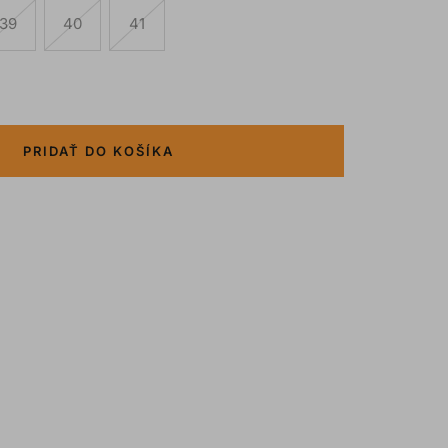
39
40
41
PRIDAŤ DO KOŠÍKA