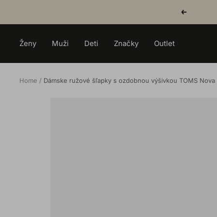
Skip
Previous
to
content
Ženy
Muži
Deti
Značky
Outlet
Home
Dámske ružové šľapky s ozdobnou výšivkou TOMS Nova