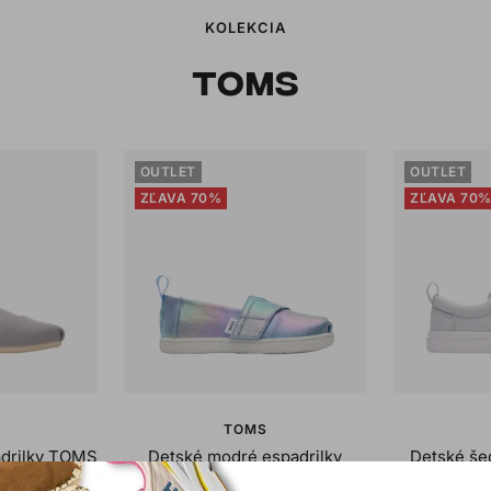
KOLEKCIA
TOMS
OUTLET
OUTLET
ZĽAVA 70%
ZĽAVA 70
TOMS
drilky TOMS
Detské modré espadrilky
Detské še
ta
TOMS Tiny Alpargata
Tiny Fen