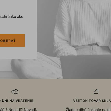
j schránke ako
OBERAŤ
0 DNÍ NA VRÁTENIE
VŠETOK TOVAR SKL
áči? Nesedí? Nevadí.
Žiadne dlhé čakanie na d