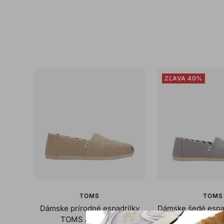
ZĽAVA 40%
TOMS
TOMS
Dámske prírodné espadrilky
Dámske šedé espa
TOMS Alpargata
Alparga