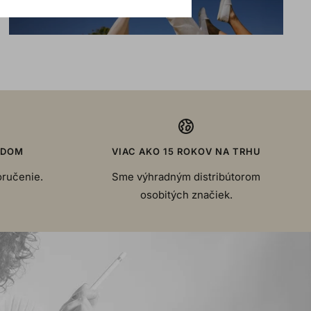
ADOM
VIAC AKO 15 ROKOV NA TRHU
oručenie.
Sme výhradným distribútorom
osobitých značiek.