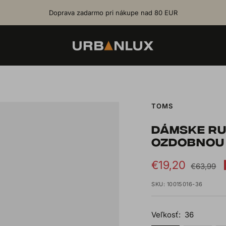
Doprava zadarmo pri nákupe nad 80 EUR
Urbanlux.sk
TOMS
DÁMSKE RU
OZDOBNOU 
Sale
€19,20
Regular
€63,99
price
price
SKU:
10015016-36
Veľkosť:
36