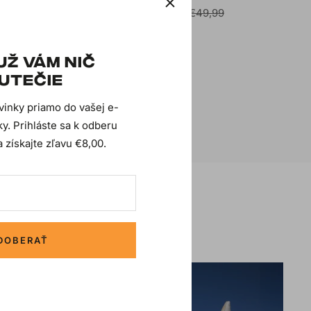
Regular
Sale
Regular
,50
€54,99
€15,00
€49,99
e
price
price
price
UŽ VÁM NIČ
UTEČIE
ovinky priamo do vašej e-
y. Prihláste sa k odberu
 získajte zľavu €8,00.
DOBERAŤ
SLIP-ON